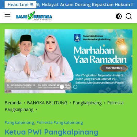
Langsung
 2026, Hidayat Arsani Dorong Kepastian Hukum Pertanahan da
Head Line !!!
ke
konten
Beranda
BANGKA BELITUNG
Pangkalpinang
Polresta
Pangkalpinang
Pangkalpinang
,
Polresta Pangkalpinang
Ketua PWI Pangkalpinang