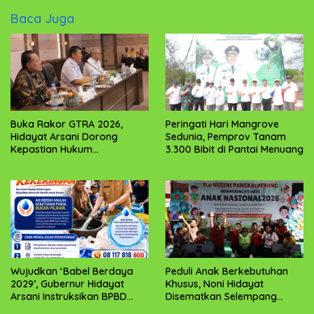
Baca Juga
Buka Rakor GTRA 2026,
Peringati Hari Mangrove
Hidayat Arsani Dorong
Sedunia, Pemprov Tanam
Kepastian Hukum
3.300 Bibit di Pantai Menuang
Pertanahan dan
Kesejahteraan Masyarakat
Babel
Wujudkan ‘Babel Berdaya
Peduli Anak Berkebutuhan
2029’, Gubernur Hidayat
Khusus, Noni Hidayat
Arsani Instruksikan BPBD
Disematkan Selempang
Sigap Salurkan Air Bersih
“Bunda Anak Istimewa”