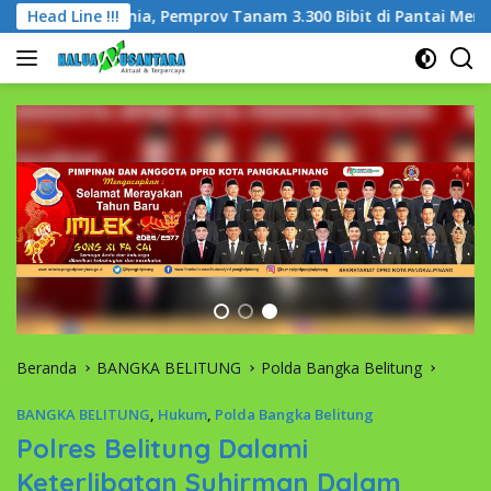
Langsung
edunia, Pemprov Tanam 3.300 Bibit di Pantai Menuang
Head Line !!!
ke
konten
Beranda
BANGKA BELITUNG
Polda Bangka Belitung
BANGKA BELITUNG
,
Hukum
,
Polda Bangka Belitung
Polres Belitung Dalami
Keterlibatan Suhirman Dalam