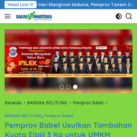
Langsung
ngati Hari Mangrove Sedunia, Pemprov Tanam 3.300 Bibit di Pa
Head Line !!!
ke
konten
Beranda
BANGKA BELITUNG
Pemprov Babel
BANGKA BELITUNG
,
Pemprov Babel
Pemprov Babel Usulkan Tambahan
Kuota Elpiji 3 Kg untuk UMKM