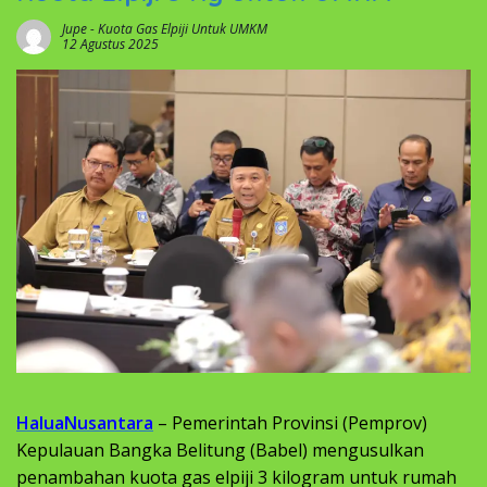
Jupe
-
Kuota Gas Elpiji Untuk UMKM
12 Agustus 2025
HaluaNusantara
– Pemerintah Provinsi (Pemprov)
Kepulauan Bangka Belitung (Babel) mengusulkan
penambahan kuota gas elpiji 3 kilogram untuk rumah