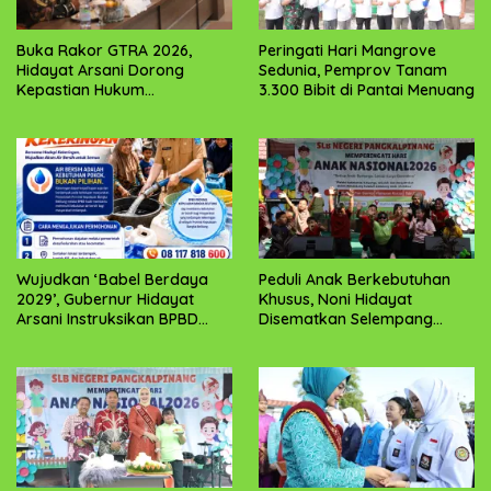
Buka Rakor GTRA 2026,
Peringati Hari Mangrove
Hidayat Arsani Dorong
Sedunia, Pemprov Tanam
Kepastian Hukum
3.300 Bibit di Pantai Menuang
Pertanahan dan
Kesejahteraan Masyarakat
Babel
Wujudkan ‘Babel Berdaya
Peduli Anak Berkebutuhan
2029’, Gubernur Hidayat
Khusus, Noni Hidayat
Arsani Instruksikan BPBD
Disematkan Selempang
Sigap Salurkan Air Bersih
“Bunda Anak Istimewa”