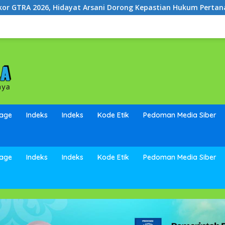
sani Dorong Kepastian Hukum Pertanahan dan Kesejahteraan M
page
Indeks
Indeks
Kode Etik
Pedoman Media Siber
page
Indeks
Indeks
Kode Etik
Pedoman Media Siber