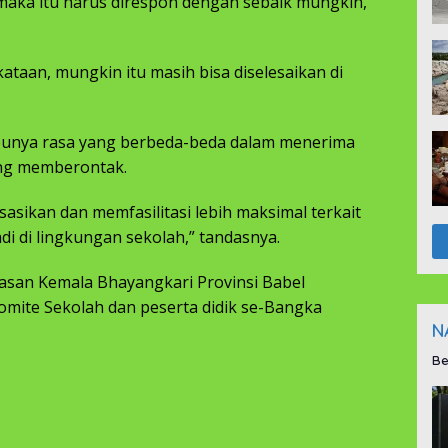
aka itu harus direspon dengan sebaik mungkin,”
ataan, mungkin itu masih bisa diselesaikan di
 punya rasa yang berbeda-beda dalam menerima
ang memberontak.
sikan dan memfasilitasi lebih maksimal terkait
i di lingkungan sekolah,” tandasnya.
yasan Kemala Bhayangkari Provinsi Babel
mite Sekolah dan peserta didik se-Bangka
N
Be