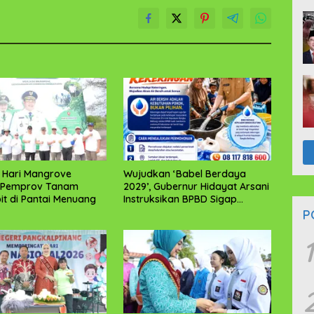
i Hari Mangrove
Wujudkan ‘Babel Berdaya
, Pemprov Tanam
2029’, Gubernur Hidayat Arsani
bit di Pantai Menuang
Instruksikan BPBD Sigap
Salurkan Air Bersih
P
1