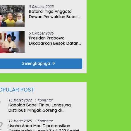
Tahun Penjara
5 Oktober 2025
Batara: Tiga Anggota
Dewan Perwakilan Babel
Tak Memikirkan Nasib
Penambang Rakyat
5 Oktober 2025
Presiden Prabowo
Dikabarkan Besok Datang
ke Bumi Serumpun Sebalai
Selengkapnya
OPULAR POST
15 Maret 2022
1 Komentar
Kapolda Babel Tinjau Langsung
Distribusi Minyak Goreng di
Pangkalpinang
2
12 Maret 2025
1 Komentar
Usaha Anda Mau Dipromosikan
Gratis Melalui Lapak TINS ??? Begini