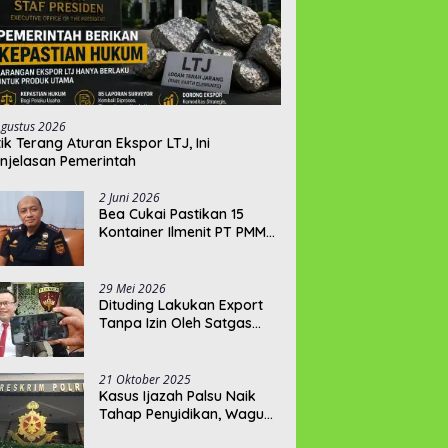
Agustus 2026
tik Terang Aturan Ekspor LTJ, Ini
njelasan Pemerintah
2 Juni 2026
‎Bea Cukai Pastikan 15
Kontainer Ilmenit PT PMM
Penuhi Syarat Expor
29 Mei 2026
‎Dituding Lakukan Export
Tanpa Izin Oleh Satgas
Trisakti, PT PMM: Izin Kami
Lengkap dan Legal !!!
21 Oktober 2025
Kasus Ijazah Palsu Naik
Tahap Penyidikan, Wagub
Hellyana Terancam 20