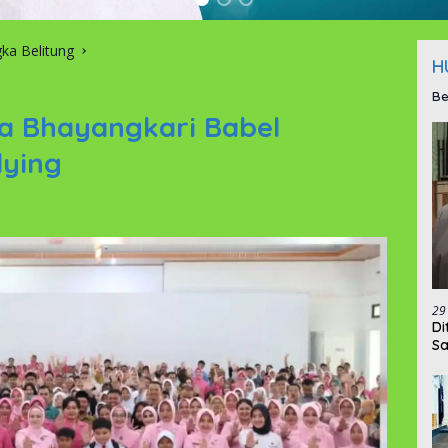
ka Belitung
H
Be
a Bhayangkari Babel
lying
29
‎D
Sa
da