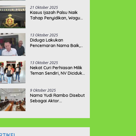
Kejati Terkait Berkas
P21???
21 Oktober 2025
Kasus Ijazah Palsu Naik
Tahap Penyidikan, Wagub
Hellyana Terancam 20
Tahun Penjara
13 Oktober 2025
Diduga Lakukan
Pencemaran Nama Baik,
BPJ Laporkan 2 Akun
Tiktok ke Polda Babel
13 Oktober 2025
Nekat Curi Perhiasan Milik
Teman Sendiri, NV Diciduk
Tim Buser Naga
9 Oktober 2025
Nama Yudi Rambo Disebut
Sebagai Aktor
Pengeroyokan Wartawan
Belitung
RTIKEL