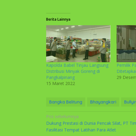
Berita Lainnya
Kapolda Babel Tinjau Langsung
Pemilik P
Distribusi Minyak Goreng di
Ditetapka
Pangkalpinang
29 Desem
15 Maret 2022
Bangka Belitung
Bhayangkari
Bullyi
Navigasi
Pos sebelumnya
Dukung Prestasi di Dunia Pencak Silat, PT Ti
pos
Fasilitasi Tempat Latihan Para Atlet