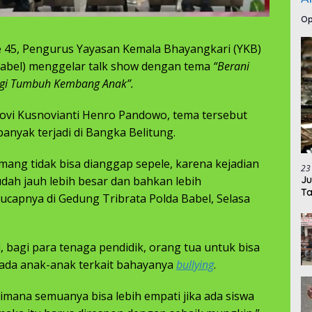
Op
 ke 45, Pengurus Yayasan Kemala Bhayangkari (YKB)
abel) menggelar talk show dengan tema
“Berani
bagi Tumbuh Kembang Anak”.
ovi Kusnovianti Henro Pandowo, tema tersebut
anyak terjadi di Bangka Belitung.
memang tidak bisa dianggap sepele, karena kejadian
23
Ju
sudah jauh lebih besar dan bahkan lebih
Ta
ucapnya di Gedung Tribrata Polda Babel, Selasa
i, bagi para tenaga pendidik, orang tua untuk bisa
ada anak-anak terkait bahayanya
bullying
.
gaimana semuanya bisa lebih empati jika ada siswa