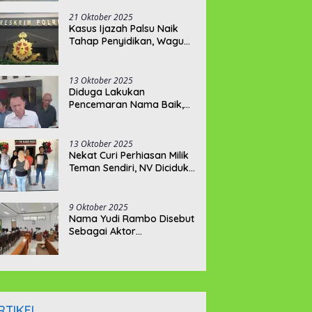
Kejati Terkait Berkas
P21???
21 Oktober 2025
Kasus Ijazah Palsu Naik
Tahap Penyidikan, Wagub
Hellyana Terancam 20
Tahun Penjara
13 Oktober 2025
Diduga Lakukan
Pencemaran Nama Baik,
BPJ Laporkan 2 Akun
Tiktok ke Polda Babel
13 Oktober 2025
Nekat Curi Perhiasan Milik
Teman Sendiri, NV Diciduk
Tim Buser Naga
9 Oktober 2025
Nama Yudi Rambo Disebut
Sebagai Aktor
Pengeroyokan Wartawan
Belitung
RTIKEL