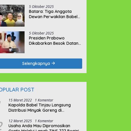
Tahun Penjara
5 Oktober 2025
Batara: Tiga Anggota
Dewan Perwakilan Babel
Tak Memikirkan Nasib
Penambang Rakyat
5 Oktober 2025
Presiden Prabowo
Dikabarkan Besok Datang
ke Bumi Serumpun Sebalai
Selengkapnya
OPULAR POST
15 Maret 2022
1 Komentar
Kapolda Babel Tinjau Langsung
Distribusi Minyak Goreng di
Pangkalpinang
2
12 Maret 2025
1 Komentar
Usaha Anda Mau Dipromosikan
Gratis Melalui Lapak TINS ??? Begini