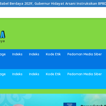
rnur Hidayat Arsani Instruksikan BPBD Sigap Salurkan Air Bersi
page
Indeks
Indeks
Kode Etik
Pedoman Media Siber
page
Indeks
Indeks
Kode Etik
Pedoman Media Siber