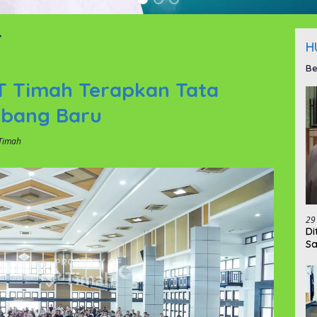
H
Be
T Timah Terapkan Tata
mbang Baru
 Timah
29
‎D
Sa
da