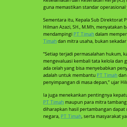
Keselamatan dan Kesehatan Kerja (K3) m
guna memastikan standar operasional y
Sementara itu, Kepala Sub Direktorat
Hilman Azazi, SH., M.Mh, menyatakan 
mendampingi
PT Timah
dalam memperba
Timah
dan mitra usaha, bukan sekada
“Setiap terjadi permasalahan hukum, k
mengevaluasi kembali tata kelola dan
ada celah yang bisa menyebabkan penyi
adalah untuk membantu
PT Timah
dan 
penyimpangan di masa depan,” ujar Hi
Ia juga menekankan pentingnya kepatu
PT Timah
maupun para mitra tambang. 
diharapkan hasil pertambangan dapat
negara,
PT Timah
, serta masyarakat y