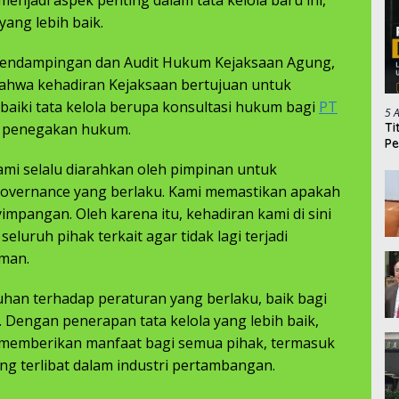
enjadi aspek penting dalam tata kelola baru ini,
ang lebih baik.
 Pendampingan dan Audit Hukum Kejaksaan Agung,
bahwa kehadiran Kejaksaan bertujuan untuk
iki tata kelola berupa konsultasi hukum bagi
PT
5 
Ti
r penegakan hukum.
Pe
ami selalu diarahkan oleh pimpinan untuk
 governance yang berlaku. Kami memastikan apakah
mpangan. Oleh karena itu, kehadiran kami di sini
seluruh pihak terkait agar tidak lagi terjadi
lman.
han terhadap peraturan yang berlaku, baik bagi
Dengan penerapan tata kelola yang lebih baik,
 memberikan manfaat bagi semua pihak, termasuk
ang terlibat dalam industri pertambangan.