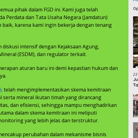
Op
semua pihak dalam FGD ini. Kami juga telah
da Perdata dan Tata Usaha Negara (Jamdatun)
h baik, karena kami ingin bekerja dengan tenang
n diskusi intensif dengan Kejaksaan Agung,
neral (ESDM), dan regulator terkait.
enerapan aturan baru ini demi kepastian hukum dan
23
ya.
Ju
Ta
k
telah mengimplementasikan skema kemitraan
 serta mineral ikutan timah yang dirancang
litas, dan efisiensi, sehingga mampu menghadirkan
 utama dalam skema kemitraan ini meliputi
onitoring yang lebih jelas dan terstruktur.
i mencakup perubahan dalam mekanisme bisnis