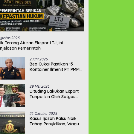
Agustus 2026
tik Terang Aturan Ekspor LTJ, Ini
njelasan Pemerintah
2 Juni 2026
‎Bea Cukai Pastikan 15
Kontainer Ilmenit PT PMM
Penuhi Syarat Expor
29 Mei 2026
‎Dituding Lakukan Export
Tanpa Izin Oleh Satgas
Trisakti, PT PMM: Izin Kami
Lengkap dan Legal !!!
21 Oktober 2025
Kasus Ijazah Palsu Naik
Tahap Penyidikan, Wagub
Hellyana Terancam 20