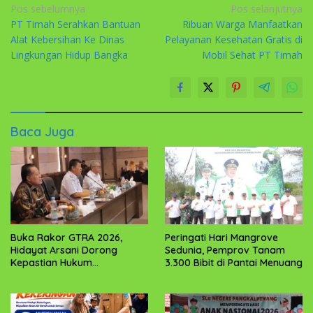
Navigasi
Pos sebelumnya
Pos selanjutnya
PT Timah Serahkan Bantuan
Ribuan Warga Manfaatkan
pos
Alat Kebersihan Ke Dinas
Pelayanan Kesehatan Gratis di
Lingkungan Hidup Bangka
Mobil Sehat PT Timah
Baca Juga
Buka Rakor GTRA 2026,
Peringati Hari Mangrove
Hidayat Arsani Dorong
Sedunia, Pemprov Tanam
Kepastian Hukum
3.300 Bibit di Pantai Menuang
Pertanahan dan
Kesejahteraan Masyarakat
Babel