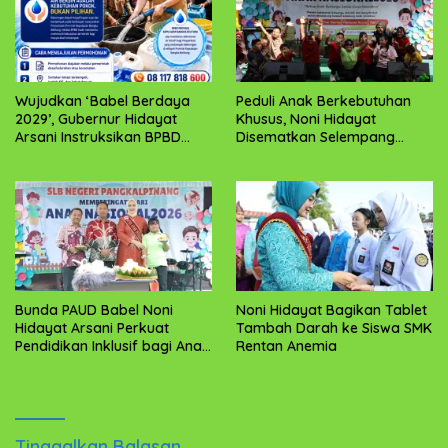
Wujudkan ‘Babel Berdaya
Peduli Anak Berkebutuhan
2029’, Gubernur Hidayat
Khusus, Noni Hidayat
Arsani Instruksikan BPBD
Disematkan Selempang
Sigap Salurkan Air Bersih
“Bunda Anak Istimewa”
Bunda PAUD Babel Noni
Noni Hidayat Bagikan Tablet
Hidayat Arsani Perkuat
Tambah Darah ke Siswa SMK
Pendidikan Inklusif bagi Anak
Rentan Anemia
Berkebutuhan Khusus
Tinggalkan Balasan