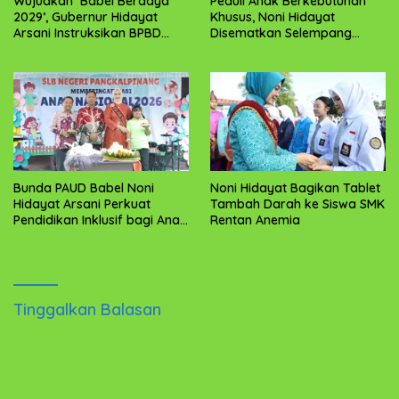
Wujudkan ‘Babel Berdaya
Peduli Anak Berkebutuhan
2029’, Gubernur Hidayat
Khusus, Noni Hidayat
Arsani Instruksikan BPBD
Disematkan Selempang
Sigap Salurkan Air Bersih
“Bunda Anak Istimewa”
Bunda PAUD Babel Noni
Noni Hidayat Bagikan Tablet
Hidayat Arsani Perkuat
Tambah Darah ke Siswa SMK
Pendidikan Inklusif bagi Anak
Rentan Anemia
Berkebutuhan Khusus
Tinggalkan Balasan