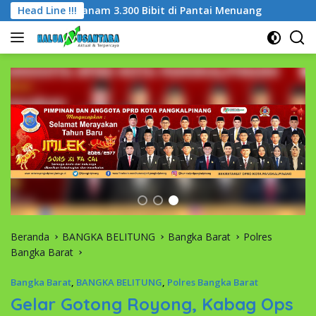
Langsung
 Tanam 3.300 Bibit di Pantai Menuang
Head Line !!!
Wujudkan ‘Babel
ke
konten
Beranda
BANGKA BELITUNG
Bangka Barat
Polres
Bangka Barat
Bangka Barat
,
BANGKA BELITUNG
,
Polres Bangka Barat
Gelar Gotong Royong, Kabag Ops