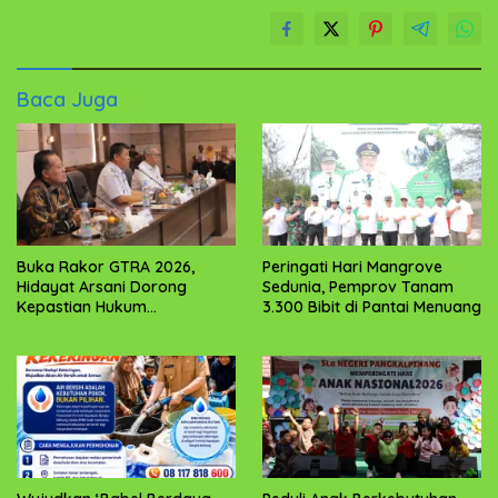
Baca Juga
Buka Rakor GTRA 2026,
Peringati Hari Mangrove
Hidayat Arsani Dorong
Sedunia, Pemprov Tanam
Kepastian Hukum
3.300 Bibit di Pantai Menuang
Pertanahan dan
Kesejahteraan Masyarakat
Babel