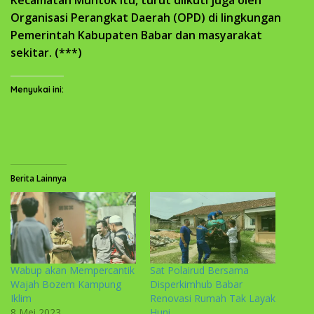
Kecamatan Muntok itu, turut diikuti juga oleh
Organisasi Perangkat Daerah (OPD) di lingkungan
Pemerintah Kabupaten Babar dan masyarakat
sekitar. (***)
Menyukai ini:
Berita Lainnya
Wabup akan Mempercantik
Sat Polairud Bersama
Wajah Bozem Kampung
Disperkimhub Babar
Iklim
Renovasi Rumah Tak Layak
8 Mei 2023
Huni