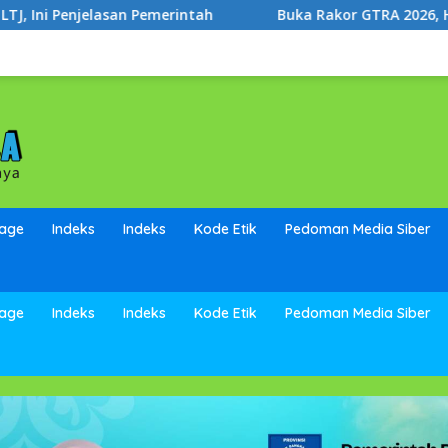
intah
Buka Rakor GTRA 2026, Hidayat Arsani Dorong K
page
Indeks
Indeks
Kode Etik
Pedoman Media Siber
page
Indeks
Indeks
Kode Etik
Pedoman Media Siber