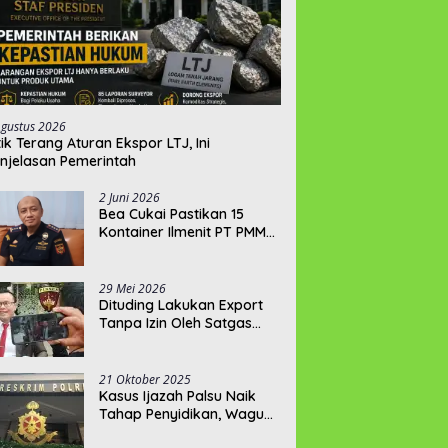
Agustus 2026
tik Terang Aturan Ekspor LTJ, Ini
njelasan Pemerintah
2 Juni 2026
‎Bea Cukai Pastikan 15
Kontainer Ilmenit PT PMM
Penuhi Syarat Expor
29 Mei 2026
‎Dituding Lakukan Export
Tanpa Izin Oleh Satgas
Trisakti, PT PMM: Izin Kami
Lengkap dan Legal !!!
21 Oktober 2025
Kasus Ijazah Palsu Naik
Tahap Penyidikan, Wagub
Hellyana Terancam 20