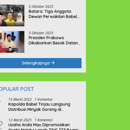
Tahun Penjara
5 Oktober 2025
Batara: Tiga Anggota
Dewan Perwakilan Babel
Tak Memikirkan Nasib
Penambang Rakyat
5 Oktober 2025
Presiden Prabowo
Dikabarkan Besok Datang
ke Bumi Serumpun Sebalai
Selengkapnya
OPULAR POST
15 Maret 2022
1 Komentar
Kapolda Babel Tinjau Langsung
Distribusi Minyak Goreng di
Pangkalpinang
2
12 Maret 2025
1 Komentar
Usaha Anda Mau Dipromosikan
Gratis Melalui Lapak TINS ??? Begini