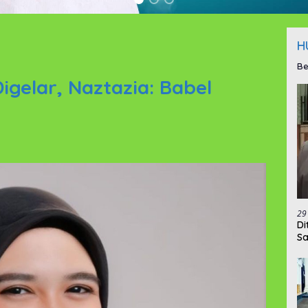
H
Be
gelar, Naztazia: Babel
29
‎D
Sa
da