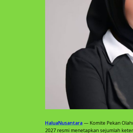
HaluaNusantara
— Komite Pekan Olah
2027 resmi menetapkan sejumlah keten