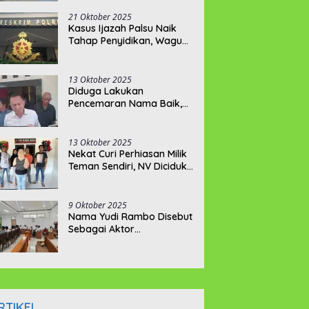
Kejati Terkait Berkas
P21???
21 Oktober 2025
Kasus Ijazah Palsu Naik
Tahap Penyidikan, Wagub
Hellyana Terancam 20
Tahun Penjara
13 Oktober 2025
Diduga Lakukan
Pencemaran Nama Baik,
BPJ Laporkan 2 Akun
Tiktok ke Polda Babel
13 Oktober 2025
Nekat Curi Perhiasan Milik
Teman Sendiri, NV Diciduk
Tim Buser Naga
9 Oktober 2025
Nama Yudi Rambo Disebut
Sebagai Aktor
Pengeroyokan Wartawan
Belitung
RTIKEL