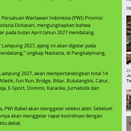
Op
 Persatuan Wartawan Indonesia (PWI) Provinsi
astazia Elvitasari, mengungkapkan bahwa
r pada bulan April tahun 2027 mendatang.
V Lampung 2027, ajang ini akan digelar pada
mendatang,” ungkap Nastazia, di Pangkalpinang,
23
Lampung 2027, akan mempertandingkan total 14
Ju
letik, Fun Run, Bridge, Biliar, Bulutangkis, Catur,
Ta
eja, E-Sport, Domino, Karaoke, Jurnalistik dan
ia, PWI Babel akan menggelar seleksi atlet. Sebelum
ihaknya akan menggelar rapat koordinasi dengan
tu dekat.