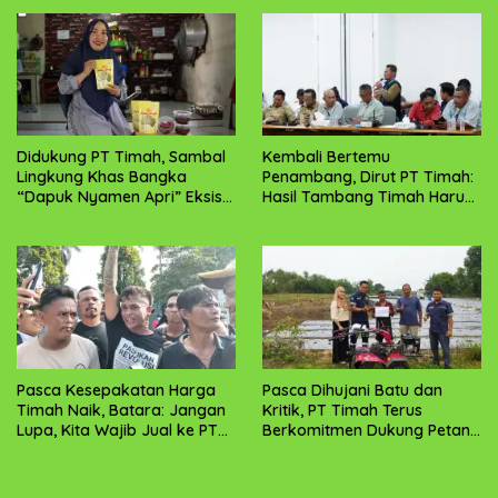
Didukung PT Timah, Sambal
Kembali Bertemu
Lingkung Khas Bangka
Penambang, Dirut PT Timah:
“Dapuk Nyamen Apri” Eksis
Hasil Tambang Timah Harus
Hingga Luar Negeri
Dirasakan Masyarakat
Pasca Kesepakatan Harga
Pasca Dihujani Batu dan
Timah Naik, Batara: Jangan
Kritik, PT Timah Terus
Lupa, Kita Wajib Jual ke PT
Berkomitmen Dukung Petani
Timah
di Babel dan Kundur