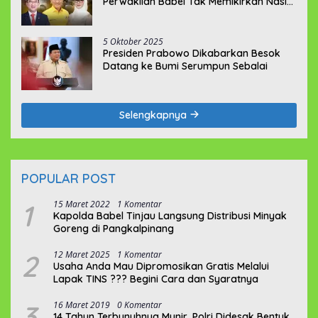
Perwakilan Babel Tak Memikirkan Nasib
Penambang Rakyat
5 Oktober 2025
Presiden Prabowo Dikabarkan Besok
Datang ke Bumi Serumpun Sebalai
Selengkapnya
POPULAR POST
1
15 Maret 2022
1 Komentar
Kapolda Babel Tinjau Langsung Distribusi Minyak
Goreng di Pangkalpinang
2
12 Maret 2025
1 Komentar
Usaha Anda Mau Dipromosikan Gratis Melalui
Lapak TINS ??? Begini Cara dan Syaratnya
3
16 Maret 2019
0 Komentar
14 Tahun Terbunuhnya Munir, Polri Didesak Bentuk