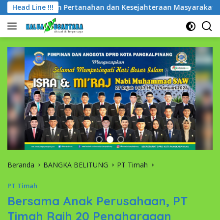
Langsung
kum Pertanahan dan Kesejahteraan Masyarakat Babel
Head Line !!!
P
ke
konten
Beranda
BANGKA BELITUNG
PT Timah
PT Timah
Bersama Anak Perusahaan, PT
Timah Raih 20 Penghargaan