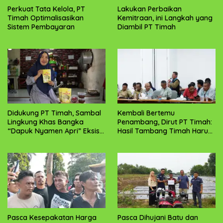
Perkuat Tata Kelola, PT
Lakukan Perbaikan
Timah Optimalisasikan
Kemitraan, ini Langkah yang
Sistem Pembayaran
Diambil PT Timah
Didukung PT Timah, Sambal
Kembali Bertemu
Lingkung Khas Bangka
Penambang, Dirut PT Timah:
“Dapuk Nyamen Apri” Eksis
Hasil Tambang Timah Harus
Hingga Luar Negeri
Dirasakan Masyarakat
Pasca Kesepakatan Harga
Pasca Dihujani Batu dan