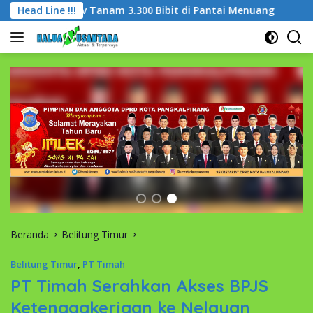
Langsung
rov Tanam 3.300 Bibit di Pantai Menuang
Head Line !!!
Wujudkan ‘Bab
ke
konten
Beranda
Belitung Timur
Belitung Timur
,
PT Timah
PT Timah Serahkan Akses BPJS
Ketenagakerjaan ke Nelayan