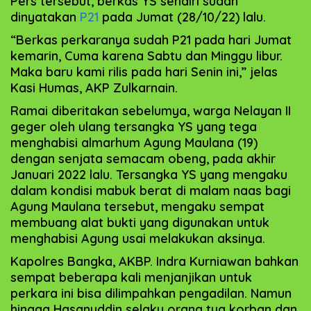
Pers tersebut, berkas YS sendiri sudah
dinyatakan
P21
pada Jumat (28/10/22) lalu.
“Berkas perkaranya sudah P21 pada hari Jumat
kemarin, Cuma karena Sabtu dan Minggu libur.
Maka baru kami rilis pada hari Senin ini,” jelas
Kasi Humas, AKP Zulkarnain.
Ramai diberitakan sebelumya, warga Nelayan II
geger oleh ulang tersangka YS yang tega
menghabisi almarhum Agung Maulana (19)
dengan senjata semacam obeng, pada akhir
Januari 2022 lalu. Tersangka YS yang mengaku
dalam kondisi mabuk berat di malam naas bagi
Agung Maulana tersebut, mengaku sempat
membuang alat bukti yang digunakan untuk
menghabisi Agung usai melakukan aksinya.
Kapolres Bangka, AKBP. Indra Kurniawan bahkan
sempat beberapa kali menjanjikan untuk
perkara ini bisa dilimpahkan pengadilan. Namun
hingga Hasanuddin selaku orang tua korban dan