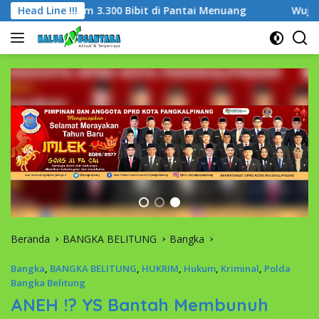
Langsung
.300 Bibit di Pantai Menuang
Head Line !!!
Wujudkan ‘Babel Berdaya 
ke
konten
Beranda
BANGKA BELITUNG
Bangka
Bangka
,
BANGKA BELITUNG
,
HUKRIM
,
Hukum
,
Kriminal
,
Polda
Bangka Belitung
ANEH !? YS Bantah Membunuh