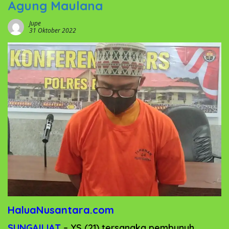
Agung Maulana
Jupe
31 Oktober 2022
HaluaNusantara.com
SUNGAILIAT
– YS (21) tersangka pembunuh