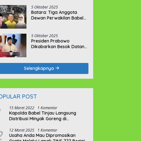
Tahun Penjara
5 Oktober 2025
Batara: Tiga Anggota
Dewan Perwakilan Babel
Tak Memikirkan Nasib
Penambang Rakyat
5 Oktober 2025
Presiden Prabowo
Dikabarkan Besok Datang
ke Bumi Serumpun Sebalai
Selengkapnya
OPULAR POST
15 Maret 2022
1 Komentar
Kapolda Babel Tinjau Langsung
Distribusi Minyak Goreng di
Pangkalpinang
2
12 Maret 2025
1 Komentar
Usaha Anda Mau Dipromosikan
Gratis Melalui Lapak TINS ??? Begini