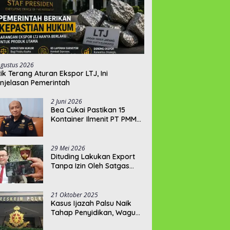
Agustus 2026
tik Terang Aturan Ekspor LTJ, Ini
njelasan Pemerintah
2 Juni 2026
‎Bea Cukai Pastikan 15
Kontainer Ilmenit PT PMM
Penuhi Syarat Expor
29 Mei 2026
‎Dituding Lakukan Export
Tanpa Izin Oleh Satgas
Trisakti, PT PMM: Izin Kami
Lengkap dan Legal !!!
21 Oktober 2025
Kasus Ijazah Palsu Naik
Tahap Penyidikan, Wagub
Hellyana Terancam 20