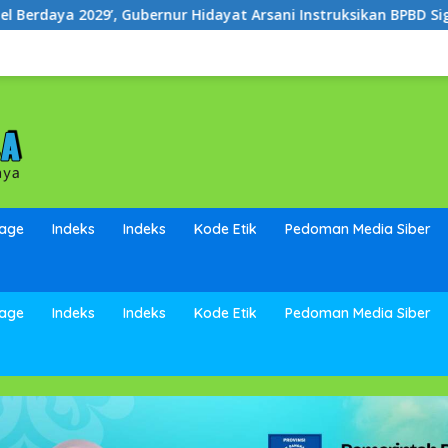
 Hidayat Arsani Instruksikan BPBD Sigap Salurkan Air Bersih
page
Indeks
Indeks
Kode Etik
Pedoman Media Siber
page
Indeks
Indeks
Kode Etik
Pedoman Media Siber