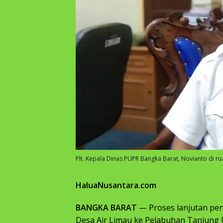
Plt. Kepala Dinas PUPR Bangka Barat, Novianto di rua
HaluaNusantara.com
BANGKA BARAT
— Proses lanjutan peng
Desa Air Limau ke Pelabuhan Tanjung 