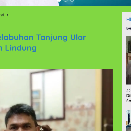
rat
H
Be
elabuhan Tanjung Ular
n Lindung
29
‎D
Sa
da